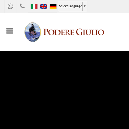
WhatsApp
+39
Select Language
▼
328
9867955