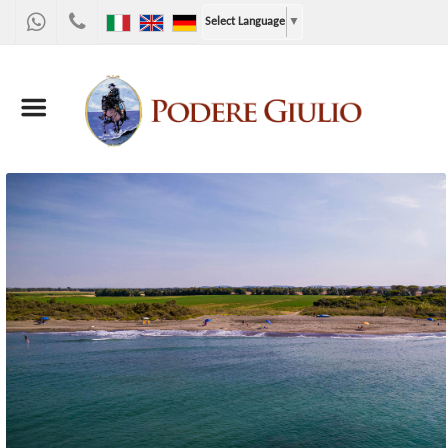
WhatsApp
+39
Select Language
▼
328
9867955