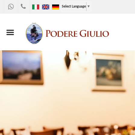
WhatsApp
+39
Select Language
▼
328
9867955