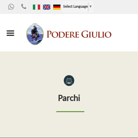
WhatsApp
+39
Select Language
▼
328
9867955
Parchi
──────