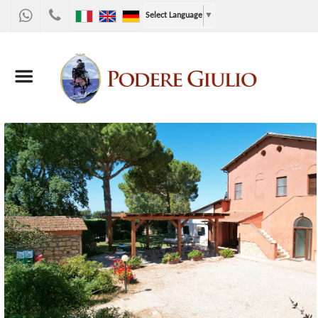
WhatsApp
+39
Select Language
▼
328
9867955