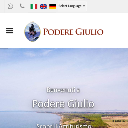
WhatsApp
+39
Select Language
▼
328
9867955
Benvenuti a
Podere Giulio
Scopri l'Agriturismo